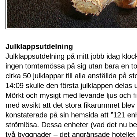
Julklappsutdelning
Julklappsutdelning på mitt jobb idag klo
ingen tomtemössa på sig utan bara en t
cirka 50 julklappar till alla anställda på
14:09 skulle den första julklappen delas 
Mörkt och mysigt med levande ljus och fi
med avsikt att det stora fikarummet ble
konstaterade på sin hemsida att ”121 enh
strömlösa. Dessa enheter (vad det nu be
två byggnader – det angränsade hotellet o