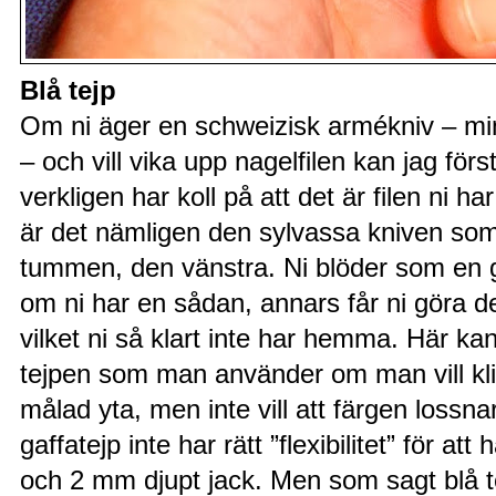
Blå tejp
Om ni äger en schweizisk armékniv – min
– och vill vika upp nagelfilen kan jag fö
verkligen har koll på att det är filen ni h
är det nämligen den sylvassa kniven som 
tummen, den vänstra. Ni blöder som en 
om ni har en sådan, annars får ni göra det 
vilket ni så klart inte har hemma. Här ka
tejpen som man använder om man vill kli
målad yta, men inte vill att färgen lossnar
gaffatejp inte har rätt ”flexibilitet” för at
och 2 mm djupt jack. Men som sagt blå tej