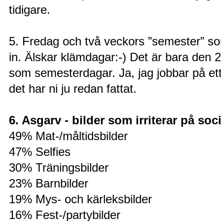
tidigare.
5. Fredag och två veckors ”semester” so
in. Älskar klämdagar:-) Det är bara den 
som semesterdagar. Ja, jag jobbar på ett
det har ni ju redan fattat.
6. Asgarv - bilder som irriterar på soc
49% Mat-/måltidsbilder
47% Selfies
30% Träningsbilder
23% Barnbilder
19% Mys- och kärleksbilder
16% Fest-/partybilder