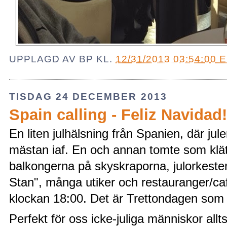
UPPLAGD AV
BP
KL.
12/31/2013 03:54:00 
TISDAG 24 DECEMBER 2013
Spain calling - Feliz Navidad!
En liten julhälsning från Spanien, där jul
mästan iaf. En och annan tomte som klät
balkongerna på skyskraporna, julorkeste
Stan", många utiker och restauranger/cafe
klockan 18:00. Det är Trettondagen som f
Perfekt för oss icke-juliga människor allt